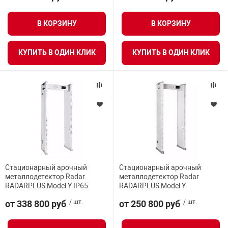
В КОРЗИНУ
В КОРЗИНУ
арная безопасность
КУПИТЬ В ОДИН КЛИК
КУПИТЬ В ОДИН КЛИК
ищенное оборудование
питания
повещения
Стационарный арочный
Стационарный арочный
металлодетектор Radar
металлодетектор Radar
RADARPLUS Model Y IP65
RADARPLUS Model Y
от 338 800 руб
/ шт.
от 250 800 руб
/ шт.