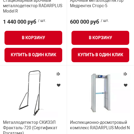
Стационарный арочный
Арочный металлодетектор
металлодетектор RADARPLUS
Медрентех Сторс-5
нтроля управления
Вероятность ложных срабатываний
Model R
1 440 000 руб
/ шт.
600 000 руб
/ шт.
Блоки управления
ниторинга и аналитики
В КОРЗИНУ
В КОРЗИНУ
ии объектов
сти
Диапазон рабочих температур
КУПИТЬ В ОДИН КЛИК
КУПИТЬ В ОДИН КЛИК
Возможность создания собственных программ
раны периметра
Минимальное расстояние при установке в ряд
ектропитания
оборудование
 и экипировка
ВСЕ ФИЛЬТРЫ
Металлодетектор СКИЗЭЛ
Инспекционно-досмотровый
Фракталь-720 (Сертификат
комплекс RADARPLUS Model N
Росатома)