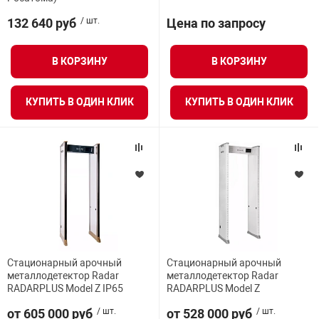
я техника
132 640 руб
/ шт.
Цена по запросу
ые автомобили
В КОРЗИНУ
В КОРЗИНУ
защиты информации
КУПИТЬ В ОДИН КЛИК
КУПИТЬ В ОДИН КЛИК
нная техника
е средства охраны
Стационарный арочный
Стационарный арочный
ые ключи
металлодетектор Radar
металлодетектор Radar
RADARPLUS Model Z IP65
RADARPLUS Model Z
от 605 000 руб
/ шт.
от 528 000 руб
/ шт.
жарные сигнализации