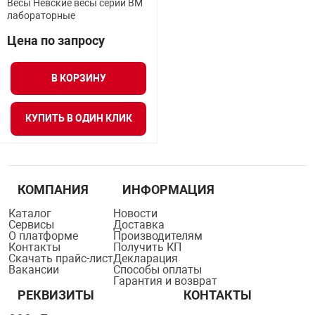
Весы Невские весы серии ВМ
орудование
Прочее оборуд
Оборудования д
взрывозащищё
напряжением 2
лабораторные
Товарные весы
видеонаблюде
Турникеты
пожаротушени
Цена по запросу
истическое
Оповещатели с
Стабилизаторы
Торговые весы
ие
Пульты управл
Шлагбаумы
Оборудования д
взрывозащищё
В КОРЗИНУ
пожаротушени
Структурирова
Фасовочные ве
еское оборудование
Термокожухи
Шлюзовые каб
Оповещатели с
Система
КУПИТЬ В ОДИН КЛИК
Огнетушители
взрывозащищё
иссионные
Термошкафы
Электронные 
тры
Рукава пожарн
Посты взрыво
КОМПАНИЯ
ИНФОРМАЦИЯ
овое оборудование
Сигнально-осв
Каталог
Новости
Приборы приём
Сервисы
Доставка
приборы
взрывозащищё
О платформе
Производителям
Контакты
Получить КП
ическое оборудование
Скачать прайс-лист
Декларация
Вакансии
Способы оплаты
Средства защи
Системы видео
Гарантия и возврат
дыхания
взрывозащище
РЕКВИЗИТЫ
КОНТАКТЫ