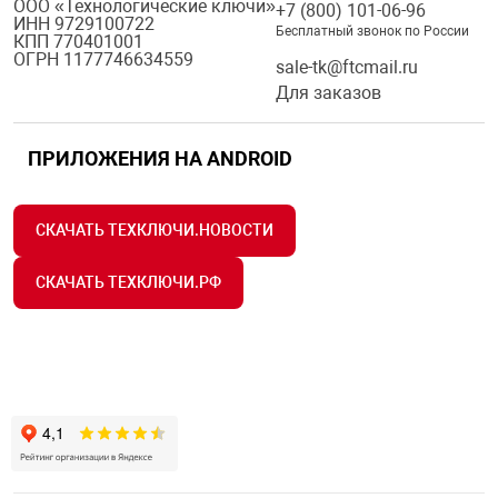
ООО «Технологические ключи»
+7 (800) 101-06-96
Средства инди
ИНН 9729100722
Табло взрыво
Бесплатный звонок по России
КПП 770401001
металлоконструкции
ОГРН 1177746634559
sale-tk@ftcmail.ru
Стволы пожар
Для заказов
Термошкафы в
вные решения
ПРИЛОЖЕНИЯ НА ANDROID
Узлы стыковоч
нная безопасность
Установки рас
СКАЧАТЬ ТЕХКЛЮЧИ.НОВОСТИ
СКАЧАТЬ ТЕХКЛЮЧИ.РФ
Шкафы пожарн
Щиты пожарны
ные установки
ное оборудование