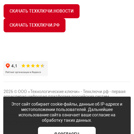
СКАЧАТЬ ТЕХКЛЮЧИ.НОВОСТИ
СКАЧАТЬ ТЕХКЛЮЧИ.РФ
2026 © ООО «Технологические ключи» - Техключи.рф - первая
отраслевая цифровая платформа российских систем
безопасности.
Этот сайт собирает cookie-файлы, данные об IP-адресе и
Проект
Группы ФТК
местоположении пользователей. Дальнейшее
Публичная оферта
использование сайта означает ваше согласие на
обработку таких данных.
Политика конфиденциальности