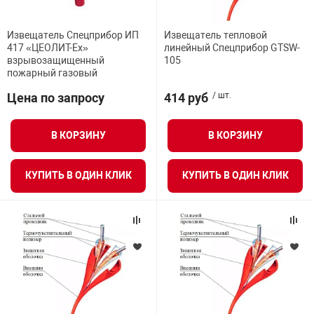
Средства инди
Табло взрыво
металлоконструкции
Извещатель Спецприбор ИП
Извещатель тепловой
417 «ЦЕОЛИТ-Ex»
линейный Спецприбор GTSW-
Стволы пожар
Термошкафы в
взрывозащищенный
105
вные решения
пожарный газовый
Цена по запросу
414 руб
/ шт.
Узлы стыковоч
нная безопасность
В КОРЗИНУ
В КОРЗИНУ
Установки рас
КУПИТЬ В ОДИН КЛИК
КУПИТЬ В ОДИН КЛИК
Шкафы пожарн
Щиты пожарны
ные установки
ное оборудование