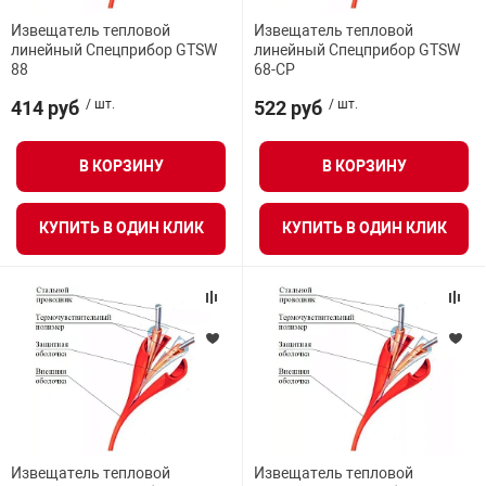
нтроля управления
Извещатель тепловой
Извещатель тепловой
линейный Спецприбор GTSW
линейный Спецприбор GTSW
88
68-СР
414 руб
/ шт.
522 руб
/ шт.
ниторинга и аналитики
ии объектов
сти
В КОРЗИНУ
В КОРЗИНУ
КУПИТЬ В ОДИН КЛИК
КУПИТЬ В ОДИН КЛИК
раны периметра
ектропитания
оборудование
 и экипировка
Извещатель тепловой
Извещатель тепловой