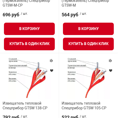
(термокабель) Спецприбор
(термокабель) Спецприбор
GTSW-M-CP
GTSW-M
696 руб
/ шт.
564 руб
/ шт.
арная безопасность
В КОРЗИНУ
В КОРЗИНУ
ищенное оборудование
КУПИТЬ В ОДИН КЛИК
КУПИТЬ В ОДИН КЛИК
питания
повещения
Извещатель тепловой
Извещатель тепловой
Спецприбор GTSW 138-CP
Спецприбор GTSW 105-CP
792 руб
/ шт.
522 руб
/ шт.