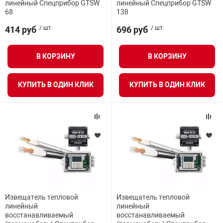
линейный Спецприбор GTSW
линейный Спецприбор GTSW
я техника
68
138
414 руб
/ шт.
696 руб
/ шт.
ые автомобили
В КОРЗИНУ
В КОРЗИНУ
защиты информации
КУПИТЬ В ОДИН КЛИК
КУПИТЬ В ОДИН КЛИК
нная техника
е средства охраны
ые ключи
Извещатель тепловой
Извещатель тепловой
линейный
линейный
восстанавливаемый
восстанавливаемый
жарные сигнализации