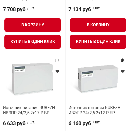
Средства инди
Табло взрыво
7 708 руб
/ шт.
7 134 руб
/ шт.
металлоконструкции
Стволы пожар
Термошкафы в
В КОРЗИНУ
В КОРЗИНУ
вные решения
КУПИТЬ В ОДИН КЛИК
КУПИТЬ В ОДИН КЛИК
Узлы стыковоч
нная безопасность
Установки рас
Шкафы пожарн
Щиты пожарны
ные установки
Источник питания RUBEZH
Источник питания RUBEZH
ИВЭПР 24/2,5 2х17-Р БР
ИВЭПР 24/2,5 2х12-Р БР
ное оборудование
6 633 руб
/ шт.
6 160 руб
/ шт.