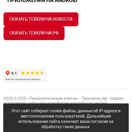
ПРИЛОЖЕНИЯ НА ANDROID
арная безопасность
СКАЧАТЬ ТЕХКЛЮЧИ.НОВОСТИ
СКАЧАТЬ ТЕХКЛЮЧИ.РФ
ищенное оборудование
питания
повещения
2026 © ООО «Технологические ключи» - Техключи.рф - первая
отраслевая цифровая платформа российских систем
безопасности.
Этот сайт собирает cookie-файлы, данные об IP-адресе и
Проект
Группы ФТК
местоположении пользователей. Дальнейшее
Публичная оферта
использование сайта означает ваше согласие на
обработку таких данных.
Политика конфиденциальности