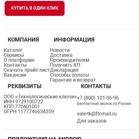
я техника
КУПИТЬ В ОДИН КЛИК
ые автомобили
КОМПАНИЯ
ИНФОРМАЦИЯ
защиты информации
Каталог
Новости
Сервисы
Доставка
О платформе
Производителям
Контакты
Получить КП
Скачать прайс-лист
Декларация
Вакансии
Способы оплаты
Гарантия и возврат
нная техника
РЕКВИЗИТЫ
КОНТАКТЫ
ООО «Технологические ключи»
+7 (800) 101-06-96
е средства охраны
ИНН 9729100722
Бесплатный звонок по России
КПП 770401001
ОГРН 1177746634559
sale-tk@ftcmail.ru
ые ключи
Для заказов
жарные сигнализации