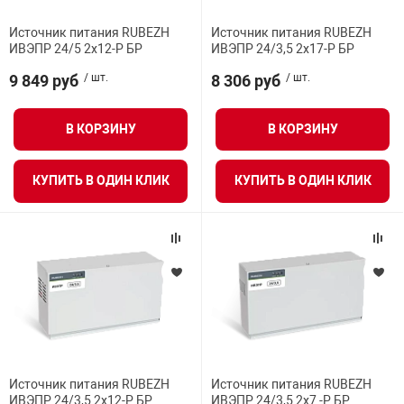
орудование
Прочее оборуд
Оборудования д
взрывозащищё
напряжением 2
Выходное напряжение источника при работе от
Товарные весы
видеонаблюде
Турникеты
пожаротушени
Источник питания RUBEZH
Источник питания RUBEZH
сети
ИВЭПР 24/5 2х12-Р БР
ИВЭПР 24/3,5 2х17-Р БР
истическое
Оповещатели с
Стабилизаторы
9 849 руб
/ шт.
8 306 руб
/ шт.
Торговые весы
ие
Пульты управл
Шлагбаумы
Оборудования д
взрывозащищё
пожаротушени
Структурирова
В КОРЗИНУ
В КОРЗИНУ
Фасовочные ве
еское оборудование
Термокожухи
Шлюзовые каб
Оповещатели с
Система
Огнетушители
взрывозащищё
КУПИТЬ В ОДИН КЛИК
КУПИТЬ В ОДИН КЛИК
иссионные
Термошкафы
Электронные 
тры
Рукава пожарн
Посты взрыво
овое оборудование
Сигнально-осв
Приборы приём
приборы
взрывозащищё
ическое оборудование
Средства защи
Системы видео
дыхания
взрывозащище
Источник питания RUBEZH
Источник питания RUBEZH
ИВЭПР 24/3,5 2х12-Р БР
ИВЭПР 24/3,5 2х7 -Р БР