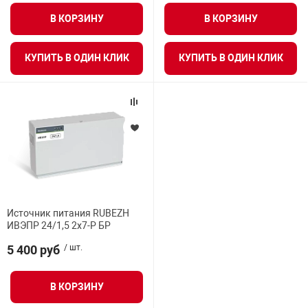
нтроля управления
В КОРЗИНУ
В КОРЗИНУ
КУПИТЬ В ОДИН КЛИК
КУПИТЬ В ОДИН КЛИК
ниторинга и аналитики
ии объектов
сти
раны периметра
ектропитания
Источник питания RUBEZH
ИВЭПР 24/1,5 2х7-Р БР
оборудование
5 400 руб
/ шт.
 и экипировка
В КОРЗИНУ