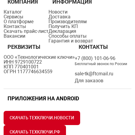
КОМПАНИЯ
ИНФОРМАЦИЯ
я техника
Каталог
Новости
Сервисы
Доставка
О платформе
Производителям
ые автомобили
Контакты
Получить КП
Скачать прайс-лист
Декларация
Вакансии
Способы оплаты
Гарантия и возврат
защиты информации
РЕКВИЗИТЫ
КОНТАКТЫ
ООО «Технологические ключи»
+7 (800) 101-06-96
ИНН 9729100722
Бесплатный звонок по России
КПП 770401001
ОГРН 1177746634559
sale-tk@ftcmail.ru
нная техника
Для заказов
е средства охраны
ПРИЛОЖЕНИЯ НА ANDROID
ые ключи
СКАЧАТЬ ТЕХКЛЮЧИ.НОВОСТИ
СКАЧАТЬ ТЕХКЛЮЧИ.РФ
жарные сигнализации