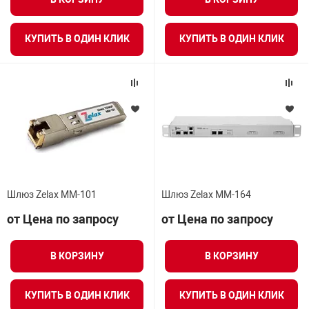
Средства инди
Табло взрыво
металлоконструкции
КУПИТЬ В ОДИН КЛИК
КУПИТЬ В ОДИН КЛИК
Стволы пожар
Термошкафы в
вные решения
Узлы стыковоч
нная безопасность
Установки рас
Шкафы пожарн
Шлюз Zelax MМ-101
Шлюз Zelax ММ-164
от Цена по запросу
от Цена по запросу
Щиты пожарны
ные установки
В КОРЗИНУ
В КОРЗИНУ
ное оборудование
КУПИТЬ В ОДИН КЛИК
КУПИТЬ В ОДИН КЛИК