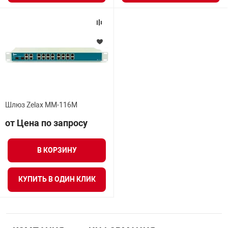
нтроля управления
ниторинга и аналитики
ии объектов
сти
Шлюз Zelax ММ-116М
раны периметра
от Цена по запросу
ектропитания
В КОРЗИНУ
оборудование
КУПИТЬ В ОДИН КЛИК
 и экипировка