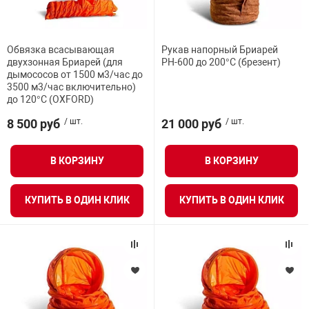
Средства инди
Табло взрыво
металлоконструкции
Обвязка всасывающая
Рукав напорный Бриарей
Стволы пожар
Термошкафы в
двухзонная Бриарей (для
РН-600 до 200°С (брезент)
вные решения
дымососов от 1500 м3/час до
3500 м3/час включительно)
Узлы стыковоч
до 120°С (OXFORD)
нная безопасность
8 500 руб
/ шт.
21 000 руб
/ шт.
Установки рас
В КОРЗИНУ
В КОРЗИНУ
Шкафы пожарн
КУПИТЬ В ОДИН КЛИК
КУПИТЬ В ОДИН КЛИК
Щиты пожарны
ные установки
ное оборудование