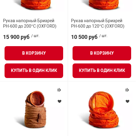
нтроля управления
Рукав напорный Бриарей
Рукав напорный Бриарей
РН-600 до 200°С (OXFORD)
РН-600 до 120°С (OXFORD)
ниторинга и аналитики
15 900 руб
/ шт.
10 500 руб
/ шт.
ии объектов
сти
В КОРЗИНУ
В КОРЗИНУ
раны периметра
КУПИТЬ В ОДИН КЛИК
КУПИТЬ В ОДИН КЛИК
ектропитания
оборудование
 и экипировка