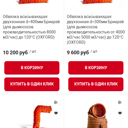
орудование
Прочее оборуд
Оборудования д
взрывозащищё
напряжением 2
Товарные весы
видеонаблюде
Турникеты
пожаротушени
Условный переход
Обвязка всасывающая
Обвязка всасывающая
истическое
Оповещатели с
Стабилизаторы
двухзонная d=400мм Бриарей
двухзонная d=300мм Бриарей
Торговые весы
ие
Пульты управл
Шлагбаумы
(для дымососов
(для дымососов
Оборудования д
взрывозащищё
Испытательное давление
производительностью 8000
производительностью от 4000
пожаротушени
м3/час) до 120°С (OXFORD)
м3/час 5000 м3/час) до 120°С
Структурирова
(OXFORD)
Фасовочные ве
еское оборудование
Термокожухи
Шлюзовые каб
Оповещатели с
Система
Разрывное давление
Огнетушители
взрывозащищё
10 200 руб
/ шт.
9 600 руб
/ шт.
иссионные
Термошкафы
Электронные 
Стойкость к абразивному износу
В КОРЗИНУ
В КОРЗИНУ
тры
Рукава пожарн
Посты взрыво
Радиус изгиба
КУПИТЬ В ОДИН КЛИК
КУПИТЬ В ОДИН КЛИК
овое оборудование
Сигнально-осв
Приборы приём
приборы
взрывозащищё
Диаметр
ическое оборудование
Средства защи
Системы видео
дыхания
взрывозащище