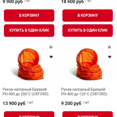
9 900 руб
/ шт.
18 600 руб
/ шт.
арная безопасность
В КОРЗИНУ
В КОРЗИНУ
КУПИТЬ В ОДИН КЛИК
КУПИТЬ В ОДИН КЛИК
ищенное оборудование
питания
повещения
Рукав напорный Бриарей
Рукав напорный Бриарей
РН-400 до 200°С (OXFORD)
РН-400 до 120°С (OXFORD)
13 900 руб
/ шт.
9 200 руб
/ шт.