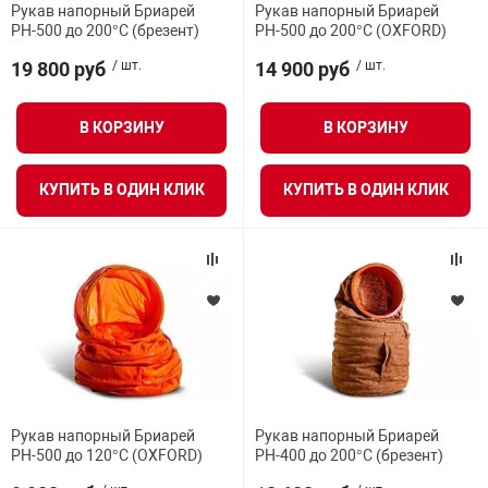
Рукав напорный Бриарей
Рукав напорный Бриарей
я техника
РН-500 до 200°С (брезент)
РН-500 до 200°С (OXFORD)
19 800 руб
/ шт.
14 900 руб
/ шт.
ые автомобили
В КОРЗИНУ
В КОРЗИНУ
защиты информации
КУПИТЬ В ОДИН КЛИК
КУПИТЬ В ОДИН КЛИК
нная техника
е средства охраны
ые ключи
Рукав напорный Бриарей
Рукав напорный Бриарей
РН-500 до 120°С (OXFORD)
РН-400 до 200°С (брезент)
жарные сигнализации