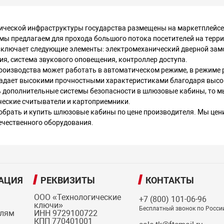
ической инфраструктуры государства размещены на маркетплейс
ы предлагаем для прохода большого потока посетителей на терр
включает следующие элементы: электромеханический дверной замо
ия, система звукового оповещения, контроллер доступа.
роизводства может работать в автоматическом режиме, в режиме 
ладает высокими прочностными характеристиками благодаря высок
ь дополнительные системы безопасности в шлюзовые кабины, то м
еские считыватели и картоприемники.
брать и купить шлюзовые кабины по цене производителя. Мы цени
чественного оборудования.
АЦИЯ
РЕКВИЗИТЫ
КОНТАКТЫ
ООО «Технологические
+7 (800) 101-06-96
ключи»
Бесплатный звонок по Росси
елям
ИНН 9729100722
КПП 770401001