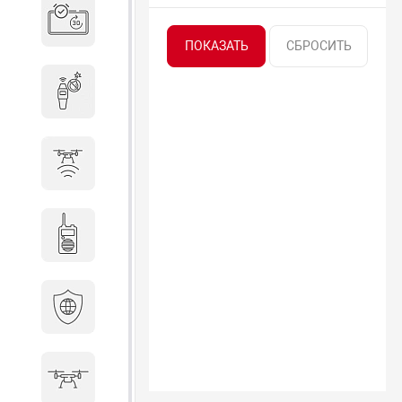
Система бронирования
переговорных
Досмотровое оборудование
Защита от БПЛА
Радиостанции
Кибербезопасность
БПА