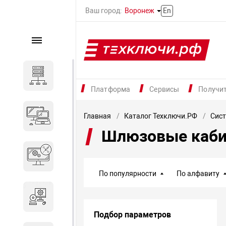
Ваш город:
Воронеж
En
Каталог
Серверное оборудование
Платформа
Сервисы
Получи
Компьютеры и ноутбуки
Главная
Каталог Техключи.РФ
Сист
Шлюзовые каб
Комплектующие для
вычислительного
оборудования
По популярности
По алфавиту
Программное обеспечение
Подбор параметров