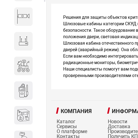
Видеонаблюдение
Решения для защиты объектов крит
Шлюзовые кабины категории СКУД м
безопасности. Такое оборудование 
положения двери, световая индикац
Сетевое оборудование
Шлюзовая кабина отечественного п
дверей (аварийный режим). Она об
Если вам необходимо интегрироват
Антитеррористическое
радиационные мониторы, биометрич
Наши специалисты помогут вам подо
оборудование
проверенными производителями оте
Дозиметрическое
оборудование
КОМПАНИЯ
ИНФОРМ
Атомно-эмиссионные
спектрометры
Каталог
Новости
Сервисы
Доставка
О платформе
Производит
Контакты
Получить КП