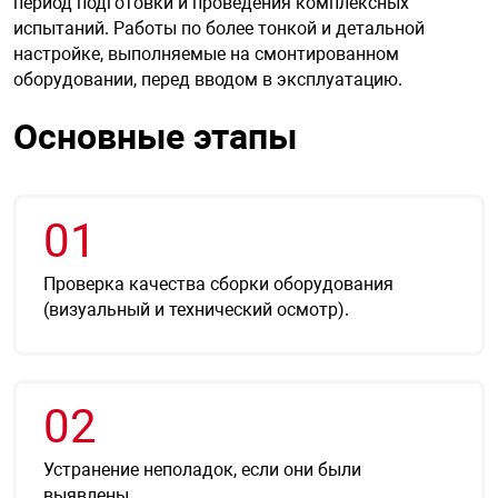
период подготовки и проведения комплексных
испытаний. Работы по более тонкой и детальной
нтроля управления
настройке, выполняемые на смонтированном
оборудовании, перед вводом в эксплуатацию.
ниторинга и аналитики
Основные этапы
ии объектов
сти
01
раны периметра
Проверка качества сборки оборудования
ектропитания
(визуальный и технический осмотр).
оборудование
02
 и экипировка
Устранение неполадок, если они были
выявлены.