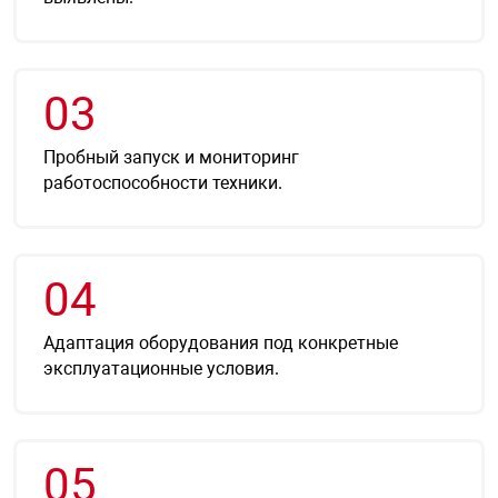
я техника
ые автомобили
03
защиты информации
Пробный запуск и мониторинг
работоспособности техники.
04
нная техника
Адаптация оборудования под конкретные
е средства охраны
эксплуатационные условия.
ые ключи
05
жарные сигнализации