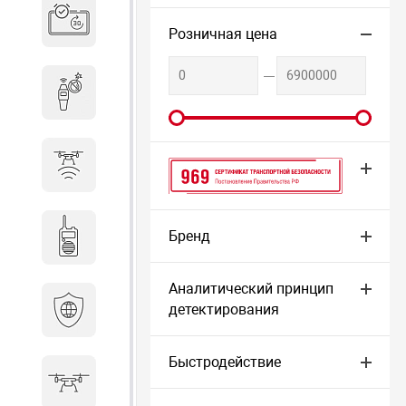
Система бронирования
переговорных
Розничная цена
Досмотровое оборудование
Защита от БПЛА
Сертификат 969
Бренд
Радиостанции
Аналитический принцип
детектирования
Кибербезопасность
Быстродействие
БПА