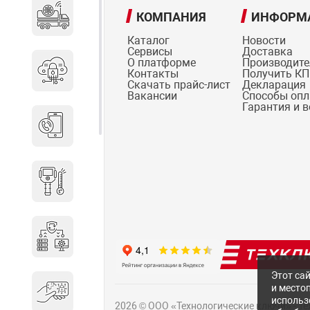
Специальные автомобили
КОМПАНИЯ
ИНФОРМ
Каталог
Новости
Сервисы
Доставка
О платформе
Производит
Средства защиты информации
Контакты
Получить КП
Скачать прайс-лист
Декларация
Вакансии
Способы оп
Гарантия и 
Телефония
Тепловизионная техника
Технические средства охраны
Этот сай
и место
Электронные ключи
использ
2026 © ООО «Технологические ключи» - Т