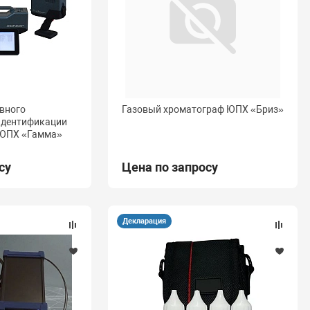
вного
Газовый хроматограф ЮПХ «Бриз»
идентификации
 ЮПХ «Гамма»
су
Цена по запросу
Декларация