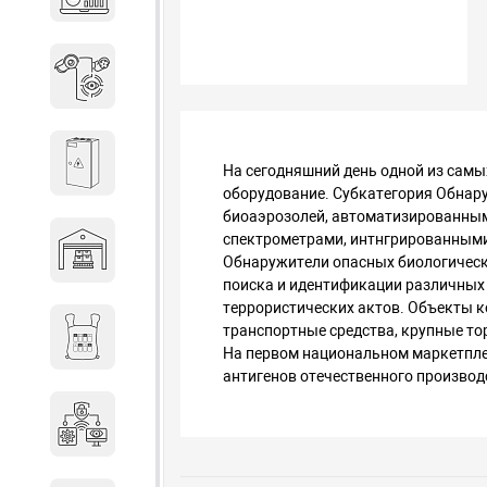
объектов недвижимости
Системы охраны периметра
Системы электропитания
На сегодняшний день одной из сам
оборудование. Субкатегория Обнар
биоаэрозолей, автоматизированны
спектрометрами, интнгрированными
Складское оборудование
Обнаружители опасных биологически
поиска и идентификации различных 
террористических актов. Объекты к
транспортные средства, крупные то
Снаряжение и экипировка
На первом национальном маркетпле
антигенов отечественного производ
Специальная техника