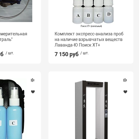
змерительная
Комплект экспресс-анализа проб
траль"
на наличие взрывчатых веществ
Лаванда-Ю Поиск ХТ+
уб
/ шт.
7 150 руб
/ шт.