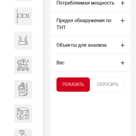
Потребляемая мощность
Видеонаблюдение
Предел обнаружения по
ТНТ
Сетевое оборудование
Объекты для анализа
Антитеррористическое
Вес
оборудование
Дозиметрическое
оборудование
Атомно-эмиссионные
спектрометры