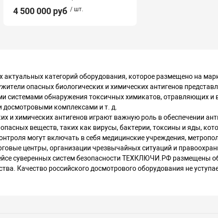
4 500 000 руб
/ шт.
ых актуальных категорий оборудования, которое размещено на м
ужители опасных биологических и химических антигенов предста
ми системами обнаружения токсичных химикатов, отравляющих и
 досмотровыми комплексами и т. д.
х и химических антигенов играют важную роль в обеспечении ант
опасных веществ, таких как вирусы, бактерии, токсины и яды, ко
онтроля могут включать в себя медицинские учреждения, метропо
рговые центры, организации чрезвычайных ситуаций и правоохра
йсе суверенных систем безопасности ТЕХКЛЮЧИ.РФ размещены об
ства. Качество российского досмотрового оборудования не уступа