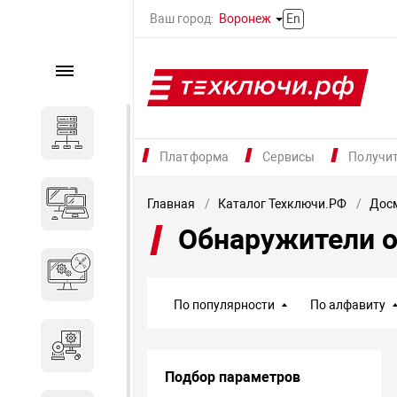
Ваш город:
Воронеж
En
Каталог
Серверное оборудование
Платформа
Сервисы
Получи
Компьютеры и ноутбуки
Главная
Каталог Техключи.РФ
Дос
Обнаружители о
Комплектующие для
вычислительного
оборудования
По популярности
По алфавиту
Программное обеспечение
Подбор параметров