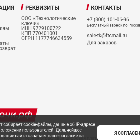
АЦИЯ
РЕКВИЗИТЫ
КОНТАКТЫ
ООО «Технологические
+7 (800) 101-06-96
ключи»
Бесплатный звонок по Росси
елям
ИНН 9729100722
КПП 770401001
sale-tk@ftcmail.ru
ОГРН 1177746634559
Для заказов
латы
возврат
т собирает cookie-файлы, данные об IP-адресе
положении пользователей. Дальнейшее
Я СОГЛАСЕ
ование сайта означает ваше согласие на
ехключи.рф - первая отраслевая цифровая платформа российских с