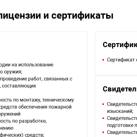
лицензии и сертификаты
Сертифи
Сертификат 
рдии на использование
о оружия;
проведение работ, связанных с
, составляющих
Свидетел
ость по монтажу, техническому
Свидетельст
средств обеспечения пожарной
изысканий;
ооружений
Свидетельст
ость по разработке,
подготовке 
анению
Свидетельст
ических) средств;