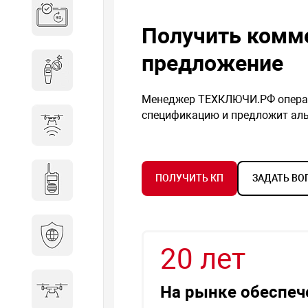
Система бронирования
переговорных
Получить комм
предложение
Досмотровое оборудование
Менеджер ТЕХКЛЮЧИ.РФ операт
спецификацию и предложит аль
Защита от БПЛА
ПОЛУЧИТЬ КП
ЗАДАТЬ ВО
Радиостанции
Кибербезопасность
20 лет
На рынке обеспеч
БПА