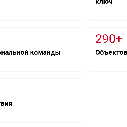
ключ
290+
ональной команды
Объектов
твия