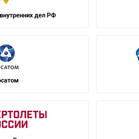
внутренних дел РФ
осатом