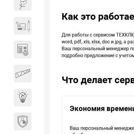
Весы и весовое оборудование
Как это работа
Гидроакустическое
оборудование
Для работы с сервисом ТЕХКЛЮ
word, pdf, xls, xlsx, doc и jpg,
Ваш персональный менеджер по
Домофоны
подробно предложение с учето
Защитные
Что делает сер
металлоконструкции
Интерактивные решения
Экономия времени
Информационная
безопасность
Ваш персональный менедже