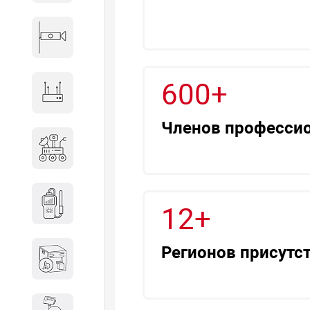
Видеонаблюдение
600+
Сетевое оборудование
Членов професси
Антитеррористическое
оборудование
Дозиметрическое
12+
оборудование
Регионов присутс
Атомно-эмиссионные
спектрометры