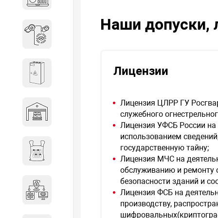
объектов недвижимости
Наши допуски, 
Системы охраны периметра
Лицензии
Системы электропитания
Лицензия ЦЛРР ГУ Росгва
Складское оборудование
служебного огнестрельног
Лицензия УФСБ России на 
использованием сведений
государственную тайну;
Снаряжение и экипировка
Лицензия МЧС на деятельн
обслуживанию и ремонту 
безопасности зданий и с
Специальная техника
Лицензия ФСБ на деятельн
производству, распростр
шифровальных(криптограф