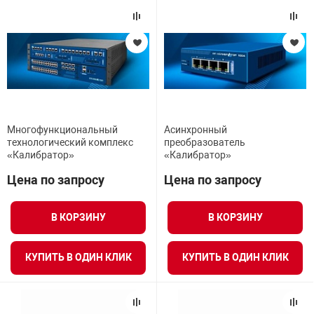
арная безопасность
ищенное оборудование
питания
Многофункциональный
Асинхронный
технологический комплекс
преобразователь
«Калибратор»
«Калибратор»
повещения
Цена по запросу
Цена по запросу
В КОРЗИНУ
В КОРЗИНУ
КУПИТЬ В ОДИН КЛИК
КУПИТЬ В ОДИН КЛИК