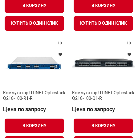
В КОРЗИНУ
В КОРЗИНУ
нтроля управления
ВСЕ ФИЛЬТРЫ
КУПИТЬ В ОДИН КЛИК
КУПИТЬ В ОДИН КЛИК
ниторинга и аналитики
ии объектов
сти
раны периметра
ектропитания
Коммутатор UTINET Opticstack
Коммутатор UTINET Opticstack
Q218-100-R1-R
Q218-100-Q1-R
оборудование
Цена по запросу
Цена по запросу
 и экипировка
В КОРЗИНУ
В КОРЗИНУ