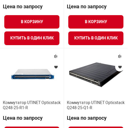
Средства инди
Цена по запросу
Цена по запросу
Табло взрыво
Мощность
металлоконструкции
В КОРЗИНУ
В КОРЗИНУ
Стволы пожар
Термошкафы в
Рабочий диапазон
вные решения
КУПИТЬ В ОДИН КЛИК
КУПИТЬ В ОДИН КЛИК
Вес
Узлы стыковоч
нная безопасность
Габариты (не более)
Установки рас
Температура хранения
Шкафы пожарн
Количество устройств
Щиты пожарны
ные установки
Коммутатор UTINET Opticstack
Коммутатор UTINET Opticstack
USB – порты
Q248-25-R1-R
Q248-25-Q1-R
ное оборудование
Цена по запросу
Цена по запросу