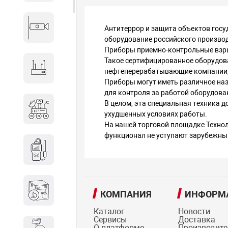
Видеонаблюдение
Антитеррор и защита объектов гос
оборудование российского произво
Приборы приемно-контрольные взры
Такое сертифицированное оборудован
Сетевое оборудование
нефтеперерабатывающие компании, 
Приборы могут иметь различное назн
для контроля за работой оборудова
Антитеррористическое
В целом, эта специальная техника 
ухудшенных условиях работы.
оборудование
На нашей торговой площадке Технол
функционал не уступают зарубежны
Дозиметрическое
оборудование
Атомно-эмиссионные
КОМПАНИЯ
ИНФОРМ
спектрометры
Каталог
Новости
Сервисы
Доставка
О платформе
Производит