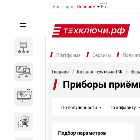
Ваш город:
Воронеж
En
Каталог
Серверное оборудование
Платформа
Сервисы
Получи
Компьютеры и ноутбуки
Главная
Каталог Техключи.РФ
Взр
Приборы приём
Комплектующие для
вычислительного
оборудования
По популярности
По алфавиту
Программное обеспечение
Подбор параметров