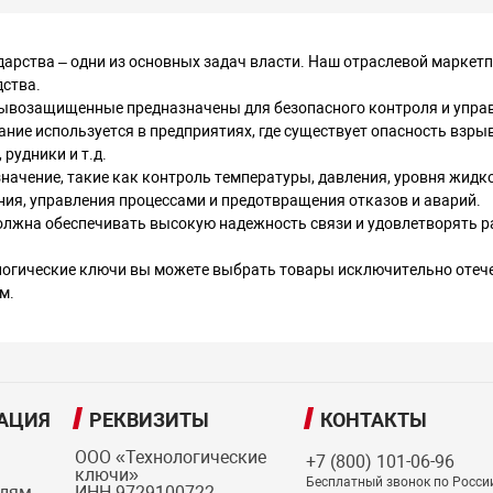
ударства – одни из основных задач власти. Наш отраслевой мар
дства.
возащищенные предназначены для безопасного контроля и управ
ие используется в предприятиях, где существует опасность взрыв
рудники и т.д.
ачение, такие как контроль температуры, давления, уровня жидкос
ния, управления процессами и предотвращения отказов и аварий.
должна обеспечивать высокую надежность связи и удовлетворять 
огические ключи вы можете выбрать товары исключительно отече
м.
АЦИЯ
РЕКВИЗИТЫ
КОНТАКТЫ
ООО «Технологические
+7 (800) 101-06-96
ключи»
Бесплатный звонок по Росси
елям
ИНН 9729100722