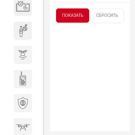
Система бронирования
переговорных
Досмотровое оборудование
Защита от БПЛА
Радиостанции
Кибербезопасность
БПА