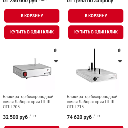
от 236 600 руб
от Цена по запросу
В КОРЗИНУ
В КОРЗИНУ
арная безопасность
КУПИТЬ В ОДИН КЛИК
КУПИТЬ В ОДИН КЛИК
ищенное оборудование
питания
повещения
Блокиратор беспроводной
Блокиратор беспроводной
связи Лаборатория ППШ
связи Лаборатория ППШ
ЛГШ-705
ЛГШ-715
32 500 руб
/ шт.
74 620 руб
/ шт.