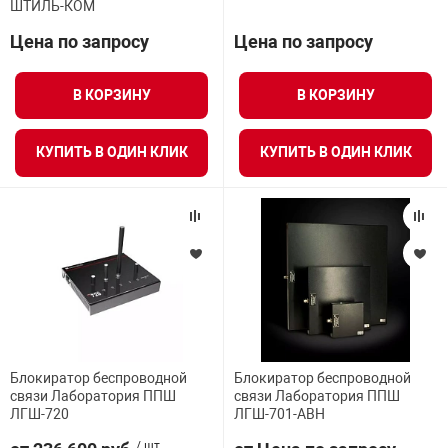
ШТИЛЬ-КОМ
я техника
Цена по запросу
Цена по запросу
ые автомобили
В КОРЗИНУ
В КОРЗИНУ
защиты информации
КУПИТЬ В ОДИН КЛИК
КУПИТЬ В ОДИН КЛИК
нная техника
е средства охраны
Блокиратор беспроводной
Блокиратор беспроводной
ые ключи
связи Лаборатория ППШ
связи Лаборатория ППШ
ЛГШ-720
ЛГШ-701-АВН
жарные сигнализации
/ шт.