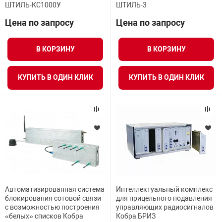
ШТИЛЬ-КС1000У
ШТИЛЬ-3
нтроля управления
Цена по запросу
Цена по запросу
Максимальная выходная мощность на
антенном разъеме стандарт AMPS/DAMPS800
В КОРЗИНУ
В КОРЗИНУ
ниторинга и аналитики
ии объектов
Диапазон регулировки выходной мощности на
сти
антенном разъеме
КУПИТЬ В ОДИН КЛИК
КУПИТЬ В ОДИН КЛИК
раны периметра
ектропитания
ВСЕ ФИЛЬТРЫ
оборудование
Автоматизированная система
Интеллектуальный комплекс
 и экипировка
блокирования сотовой связи
для прицельного подавления
с возможностью построения
управляющих радиосигналов
«белых» списков Кобра
Кобра БРИЗ